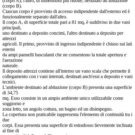
(corpo A); l'altro, di dimensioni più ridotte, destinato ad abitazione
(corpo B).
Ciascun corpo è provvisto di accesso indipendente dall'esterno ed è
funzionalmente separato dall'altro.
Il corpo A, di superficie totale pari a 81 mq, è suddiviso in due vani
principali,
uno destinato a deposito concimi, l'altro destinato a deposito per
attrezzi
agricoli. Il primo, provvisto di ingresso indipendente è chiuso sui lati
esterni
da ampi pannelli basculanti che ne consentono la totale apertura e
l'aerazione
naturale.
Il deposito attrezzi contiene all'interno un vano scala che permette il
collegamento con i vani interrati, destinati anch'essi a deposito e vani
tecnici.
L'ambiente destinato ad abitazione (corpo B) presenta una superficie
di 34,75
mq. Esso consiste in un ampio ambiente unico utilizzabile come
soggiorno e
zona letto, un angolo cottura, un bagno ed un disimpegno.
La copertura non praticabile rappresenta l'elemento di continuità tra i
due
corpi. Essa presenta una superficie di estradosso lievemente inclinata
al fine di