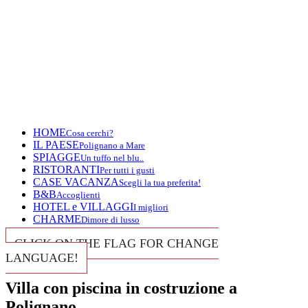
HOME
Cosa cerchi?
IL PAESE
Polignano a Mare
SPIAGGE
Un tuffo nel blu..
RISTORANTI
Per tutti i gusti
CASE VACANZA
Scegli la tua preferita!
B&B
Accoglienti
HOTEL e VILLAGGI
I migliori
CHARME
Dimore di lusso
CLICK ON THE FLAG FOR CHANGE
LANGUAGE!
Villa con piscina in costruzione a
Polignano