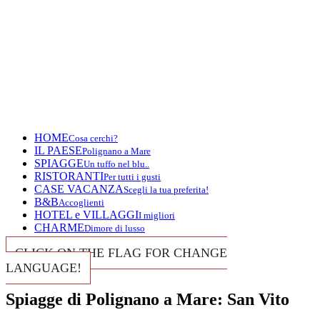
HOME
Cosa cerchi?
IL PAESE
Polignano a Mare
SPIAGGE
Un tuffo nel blu..
RISTORANTI
Per tutti i gusti
CASE VACANZA
Scegli la tua preferita!
B&B
Accoglienti
HOTEL e VILLAGGI
I migliori
CHARME
Dimore di lusso
CLICK ON THE FLAG FOR CHANGE
LANGUAGE!
Spiagge di Polignano a Mare: San Vito