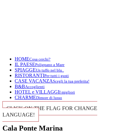
HOME
Cosa cerchi?
IL PAESE
Polignano a Mare
SPIAGGE
Un tuffo nel blu..
RISTORANTI
Per tutti i gusti
CASE VACANZA
Scegli la tua preferita!
B&B
Accoglienti
HOTEL e VILLAGGI
I migliori
CHARME
Dimore di lusso
CLICK ON THE FLAG FOR CHANGE
LANGUAGE!
Cala Ponte Marina