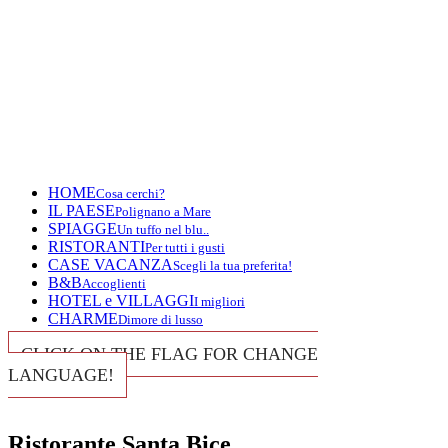
HOME
Cosa cerchi?
IL PAESE
Polignano a Mare
SPIAGGE
Un tuffo nel blu..
RISTORANTI
Per tutti i gusti
CASE VACANZA
Scegli la tua preferita!
B&B
Accoglienti
HOTEL e VILLAGGI
I migliori
CHARME
Dimore di lusso
CLICK ON THE FLAG FOR CHANGE
LANGUAGE!
Ristorante Santa Bice