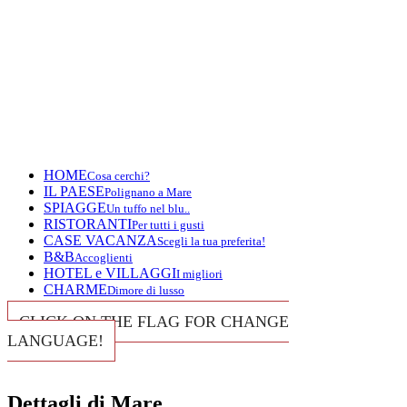
HOME
Cosa cerchi?
IL PAESE
Polignano a Mare
SPIAGGE
Un tuffo nel blu..
RISTORANTI
Per tutti i gusti
CASE VACANZA
Scegli la tua preferita!
B&B
Accoglienti
HOTEL e VILLAGGI
I migliori
CHARME
Dimore di lusso
CLICK ON THE FLAG FOR CHANGE
LANGUAGE!
Dettagli di Mare